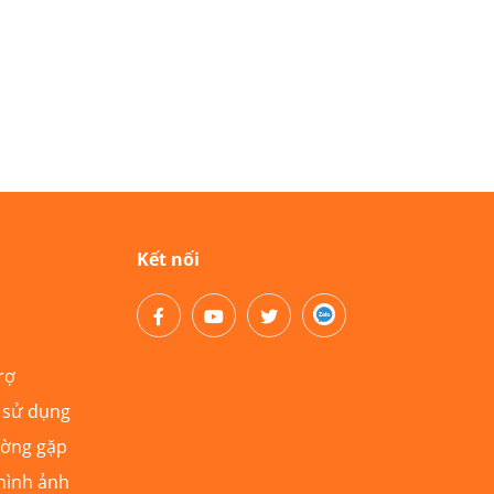
Kết nối
rợ
 sử dụng
ường gặp
hình ảnh