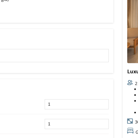
Luxu
2
3
G