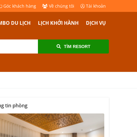
Góc khách hàng
Về chúng tôi
Tài khoản
BO DU LỊCH
LỊCH KHỞI HÀNH
DỊCH VỤ
TÌM RESORT
g tin phòng