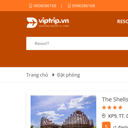
0858586168
|
0946586168
RES
Trang chủ
Đặt phòng
The Shell
KP9, TT.
5
(1 đánh