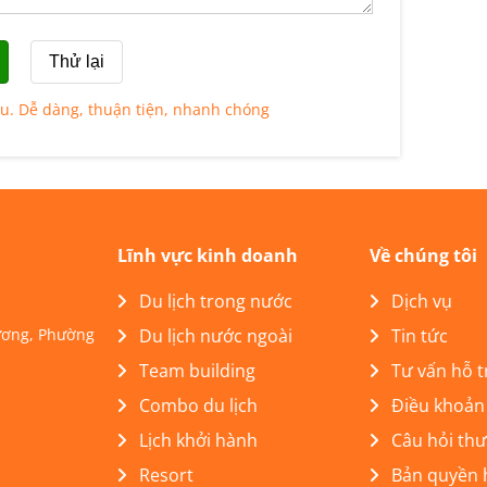
au. Dễ dàng, thuận tiện, nhanh chóng
Lĩnh vực kinh doanh
Về chúng tôi
Du lịch trong nước
Dịch vụ
Lương, Phường
Du lịch nước ngoài
Tin tức
Team building
Tư vấn hỗ t
Combo du lịch
Điều khoản
Lịch khởi hành
Câu hỏi th
Resort
Bản quyền 