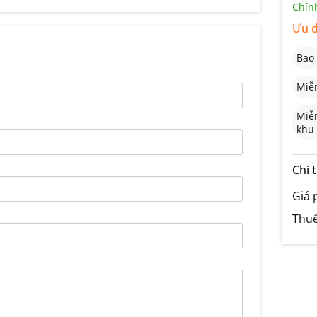
Chính
Ưu đ
Bao
Miễn
Miễn
khu 
Chi t
Giá 
Thuế