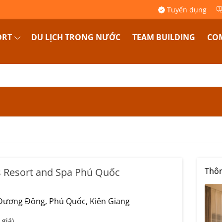
Tuyển dụng
ORT
DU LỊCH TRONG NƯỚC
TEAM BUILDING
COM
s Resort and Spa Phú Quốc
Thôn
 Dương Đông, Phú Quốc, Kiên Giang
 giá)