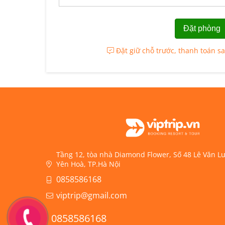
Đặt giữ chỗ trước, thanh toán s
Tầng 12, tòa nhà Diamond Flower, Số 48 Lê Văn 
Yên Hoà, TP.Hà Nội
0858586168
viptrip@gmail.com
0858586168